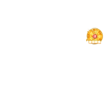
体和评论家的赞誉，这无疑提升了切尔西在英超联赛
乃至欧洲范围内的声望。他能吸引更多优秀球员选择
加盟，从而助力球队整体实力提升，为未来争夺冠军
创造条件。
而且，在团队文化方面，里斯·詹姆斯也是一种正面力
量。他注重团队协作，并愿意分享经验与知识，这种
精神能够激励身边所有人共同进步，使整个团队更加
团结奋进。这样的氛围对于实现长期目标至关重要。
3、球队重建计划
近年来，切尔西面临着不少挑战，包括管理层更迭频
繁和战绩波动等问题。在这种情况下，俱乐部需要明
确的发展战略，而里斯·詹姆斯续约至2032年则表明了
一种长远规划。通过扎根于核心球员，可以为接下来