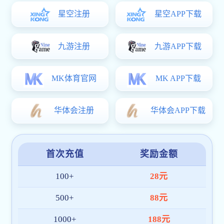
首页
/
体育头条
在当今足球界，球员的续约不仅关乎个人职业生涯的
发展，更是整个俱乐部未来规划的重要组成部分。里
斯·詹姆斯与切尔西俱乐部续约至2032年的消息引发了
广泛关注。他不仅是球队的核心球员，更是年轻一代
球员中的佼佼者，他立志带领切尔西重返巅峰，以实
际行动回馈广大球迷的热情。文章将从四个方面详细
探讨里斯·詹姆斯续约的意义，包括他的个人发展、对
切尔西俱乐部的影响、球队重建计划以及对球迷的重
要性。这些因素共同构成了他续约背后的深远意义。
1、里斯·詹姆斯的个人发展