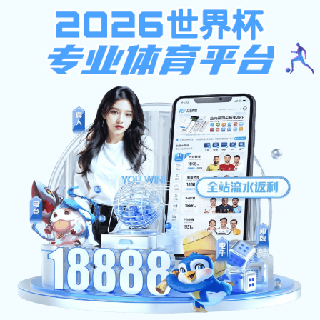
注册入口
全天更新 ·
熊猫体育首页
赛事实时同步
无论您身在何处，
熊猫体育首页APP
为您带来高
速、高清、稳定的观赛体验。
下载客户端
网页端访问