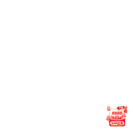
的转会策略提供指导方向，使得每一个引援都能与现
有阵容形成良好配合。
同时，这份长达十年的合同也为新任教练提供了充足
的时间去实施自己的战术理念。在确保有可靠后卫支
撑之下，教练可以大胆尝试不同战术体系，让整体打
法更加灵活多变，从而增强竞争优势。这对于希望重
新崛起、争夺各项荣誉而言是一个重要契机。
最后，通过将重点放在年轻化和本土化建设上，切尔
西可以打造出更加具备凝聚力和战斗精神的新一代球
队。而这种思路正好契合如今足球发展的趋势，也让
俱乐部能够在未来几个赛季中保持竞争力，实现持续
发展目标。
4、回馈球迷的重要性