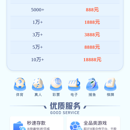
里斯·詹姆斯作为一名年轻而有才华的右后卫，自从加
入切尔西以来便展示出了超凡的天赋和潜力。他在场
上的表现逐渐赢得了教练组和队友们的信任。在这个
过程中，詹姆斯不断提升自己的技术水平，无论是在
防守还是进攻端都展现出了极高的效率。他通过不断
学习和适应比赛节奏，已经成长为球队不可或缺的一
员。
另外，续约至2032年意味着他能够在一个相对稳定的
环境中继续磨炼自己的技艺，与此同时也能得到更多
锻炼机会。有了长时间合同保障，他可以更专注于训
练与比赛，而不必担心转会传闻带来的干扰。这种专
注度将进一步促进他的职业生涯发展，使他能以最佳
状态回报球队。