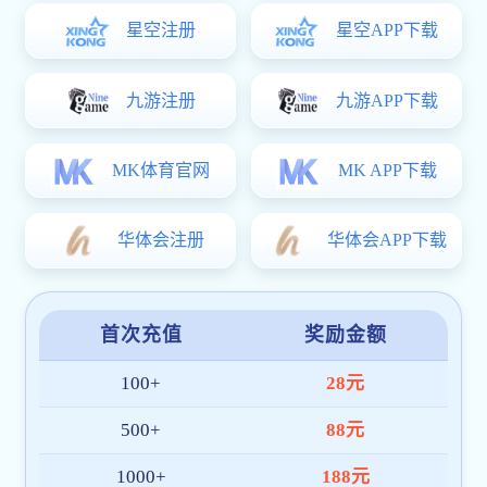
专业客服团队全年在线，提供实时响应的技术支持与使
用指导，保障平台使用无后顾之忧。