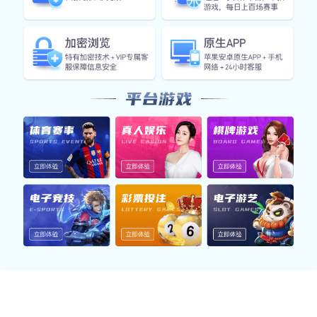
熊猫体育首页 秉持“技术、透明、安全、体验”为价值核心，
致力于打造面向未来的数字体育服务平台。
安全保障
平台架构以高标准安全规范为准则，保护用户数据资产。
公平透明
全流程记录与公开追溯，确保每项服务公开可信。